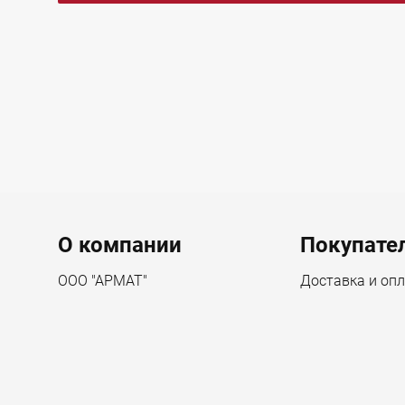
Menu footer
О компании
Покупате
ООО "АРМАТ"
Доставка и оп