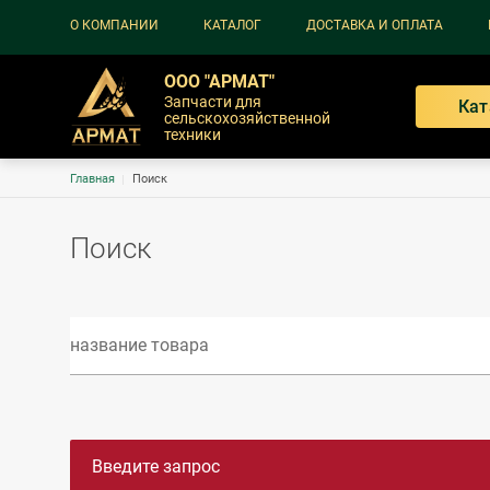
Основная навигация
О КОМПАНИИ
КАТАЛОГ
ДОСТАВКА И ОПЛАТА
ООО "АРМАТ"
Запчасти для
Кат
сельскохозяйственной
техники
Строка навигации
Главная
Поиск
Поиск
Введите запрос