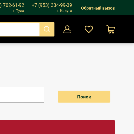
) 702-61-92
+7 (953) 334-99-39
Обратный вызов
г. Тула
г. Калуга
0
Оформление заказа