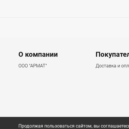
Menu footer
О компании
Покупате
ООО "АРМАТ"
Доставка и оп
Продолжая пользоваться сайтом, вы соглашаетесь