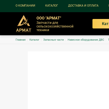
Основная навигация
О КОМПАНИИ
КАТАЛОГ
ДОСТАВКА И ОПЛАТА
ООО "АРМАТ"
Запчасти для
Кат
сельскохозяйственной
техники
Строка навигации
Главная
Каталог
Запасные части
Навесное оборудование ДВС