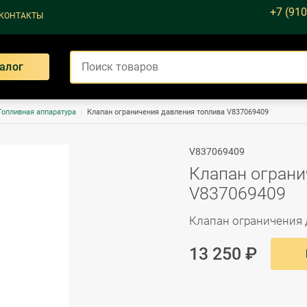
+7 (910
КОНТАКТЫ
алог
Топливная аппаратура
Клапан ограничения давления топлива V837069409
V837069409
Клапан ограни
V837069409
Клапан ограничения
13 250 ₽