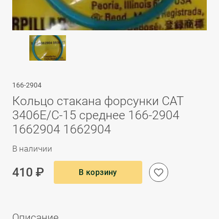
166-2904
Кольцо стакана форсунки CAT
3406E/C-15 среднее 166-2904
1662904 1662904
В наличии
410 ₽
В корзину
Описание